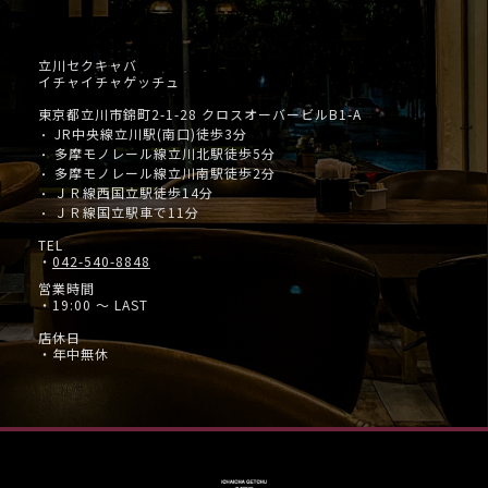
立川セクキャバ
イチャイチャゲッチュ
東京都立川市錦町2-1-28 クロスオーバービルB1-A
JR中央線立川駅(南口)徒歩3分
・
多摩モノレール線立川北駅徒歩5分
・
多摩モノレール線立川南駅徒歩2分
・
ＪＲ線西国立駅徒歩14分
・
ＪＲ線国立駅車で11分
・
TEL
・
042-540-8848
営業時間
・19:00 ～ LAST
店休日
・年中無休