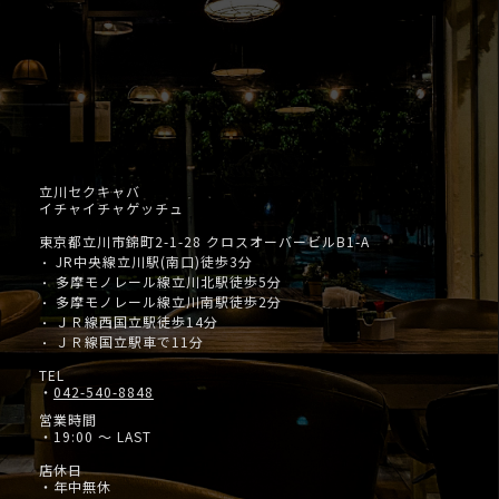
立川セクキャバ
イチャイチャゲッチュ
東京都立川市錦町2-1-28 クロスオーバービルB1-A
JR中央線立川駅(南口)徒歩3分
・
多摩モノレール線立川北駅徒歩5分
・
多摩モノレール線立川南駅徒歩2分
・
ＪＲ線西国立駅徒歩14分
・
ＪＲ線国立駅車で11分
・
TEL
・
042-540-8848
営業時間
・19:00 ～ LAST
店休日
・年中無休