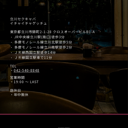
立川セクキャバ
イチャイチャゲッチュ
東京都立川市錦町2-1-28 クロスオーバービルB1-A
JR中央線立川駅(南口)徒歩3分
・
多摩モノレール線立川北駅徒歩5分
・
多摩モノレール線立川南駅徒歩2分
・
ＪＲ線西国立駅徒歩14分
・
ＪＲ線国立駅車で11分
・
TEL
・
042-540-8848
営業時間
・19:00 ～ LAST
店休日
・年中無休