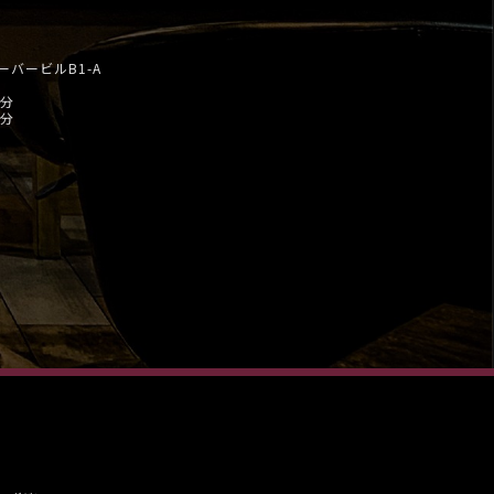
ーバービルB1-A
5分
2分