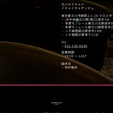
立川セクキャバ
イチャイチャゲッチュ
東京都立川市錦町2-1-28 クロスオ
JR中央線立川駅(南口)徒歩3分
・
多摩モノレール線立川北駅徒歩
・
多摩モノレール線立川南駅徒歩
・
ＪＲ線西国立駅徒歩14分
・
ＪＲ線国立駅車で11分
・
TEL
・
042-540-8848
営業時間
・19:00 ～ LAST
店休日
・年中無休