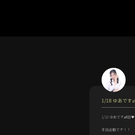
1/18 ゆあです👶
1/18 ゆあです👶🏻💗
本日出勤です！！