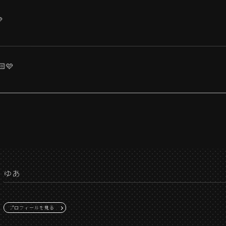

🩷
ゆあ
プロフィールを見る