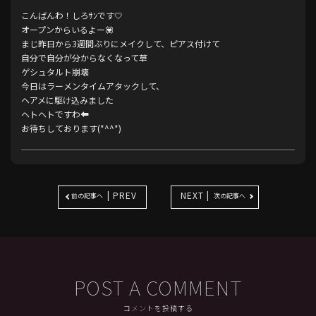
こんばんわ！しろｻﾝです🤍
オープンからいるよー💟
まじ昨日から3週間ぶりにメイクして、ピアス付けて
自分で自分が分からなくなって草
ゲシュタルト崩壊
今日はラーメンタイムアタックして、
ヘアメに駆け込みました
ヘトヘトですわ⬅️
お待ちしております(*^^*)
| PREV
NEXT |
前の記事へ
次の記事へ
POST A COMMENT
コメントを投稿する