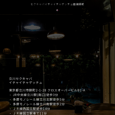
セクキャバイチャイチャゲッチュ店舗情報
立川セクキャバ
イチャイチャゲッチュ
東京都立川市錦町2-1-28 クロスオーバービルB1-A
JR中央線立川駅(南口)徒歩3分
・
多摩モノレール線立川北駅徒歩5分
・
多摩モノレール線立川南駅徒歩2分
・
ＪＲ線西国立駅徒歩14分
・
ＪＲ線国立駅車で11分
・