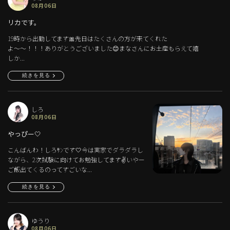
08月06日
リカです。
19時から出勤してます🎀先日はたくさんの方が来てくれた
よ〜〜！！！ありがとうございました😊まなさんにお土産もらえて嬉
しか...
続きを見る
しろ
08月06日
やっぴー🤍
こんばんわ！しろｻﾝです🤍今は実家でダラダラし
ながら、2次試験に向けてお勉強してます✌️いやー
ご飯出てくるのってすごいな...
続きを見る
ゆうり
08月06日