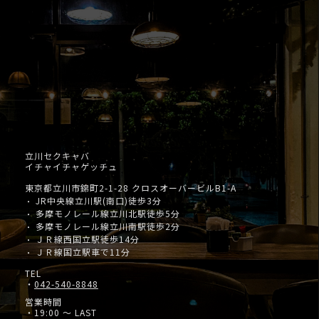
立川セクキャバ
イチャイチャゲッチュ
東京都立川市錦町2-1-28 クロスオーバービルB1-A
JR中央線立川駅(南口)徒歩3分
・
多摩モノレール線立川北駅徒歩5分
・
多摩モノレール線立川南駅徒歩2分
・
ＪＲ線西国立駅徒歩14分
・
ＪＲ線国立駅車で11分
・
TEL
・
042-540-8848
営業時間
・19:00 ～ LAST