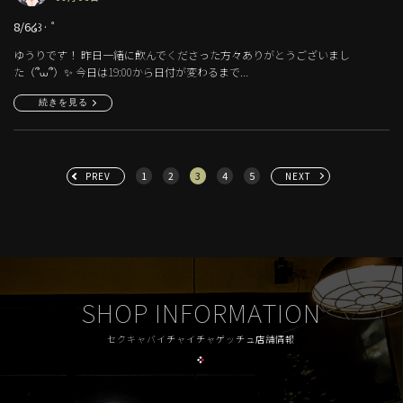
8/6໒꒱· ﾟ
ゆうりです！ 昨日一緒に飲んでくださった方々ありがとうございまし
た（՞‎⩊՞）✨️ 今日は19:00から日付が変わるまで...
続きを見る
1
2
3
4
5
PREV
NEXT
SHOP INFORMATION
セクキャバイチャイチャゲッチュ店舗情報