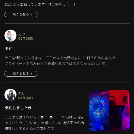
19:00から出勤しています\( ᐛ )/華金しよ！！
続きを見る
みり
08月06日
出勤
今日は9時からおるよん！二日休んで出勤だよん！1日目の休みは久々
プライベートで飲み行った🍻潰れるまでは飲まなかったけど気...
続きを見る
れい
08月06日
出勤しました🐸
こんばんは！れいです🐸·─🐸─·一昨日はご指名
ありがとうございました 😊✨ふいに連絡来たの結
構嬉しくてるんるんで電話まで...