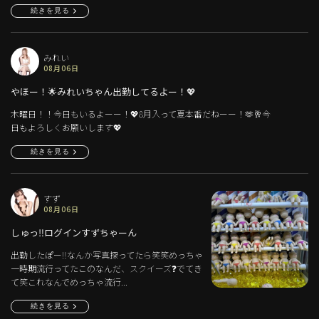
続きを見る
みれい
08月06日
やほー！🌟みれいちゃん出勤してるよー！💖
木曜日！！今日もいるよーー！💖8月入って夏本番だねーー！🫶🥂今
日もよろしくお願いします💖
続きを見る
すず
08月06日
しゅっ‼️ログインすずちゃーん
出勤したぽー‼️なんか写真探ってたら笑笑めっちゃ
一時期流行ってたこのなんだ、スクイーズ❓でてき
て笑これなんでめっちゃ流行...
続きを見る