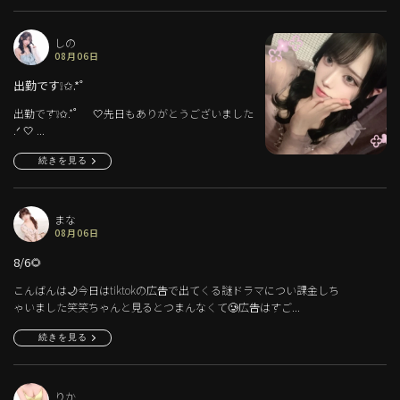
しの
08月06日
出勤です❕✩.*˚
出勤です❕✩.*˚︎︎ ︎︎︎ ︎︎︎ ︎︎︎ ︎︎︎ ︎︎︎ ︎‎🤍先日もありがとうございました
.ᐟ‪ ‎🤍︎︎ ︎...
続きを見る
まな
08月06日
8/6🌻
こんばんは🌙今日はtiktokの広告で出てくる謎ドラマについ課金しち
ゃいました笑笑ちゃんと見るとつまんなくて🥲広告はすご...
続きを見る
りか